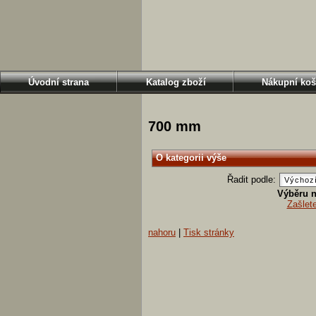
Úvodní strana
Katalog zboží
Nákupní koš
700 mm
O kategorii výše
Řadit podle:
Výběru n
Zašlet
nahoru
|
Tisk stránky