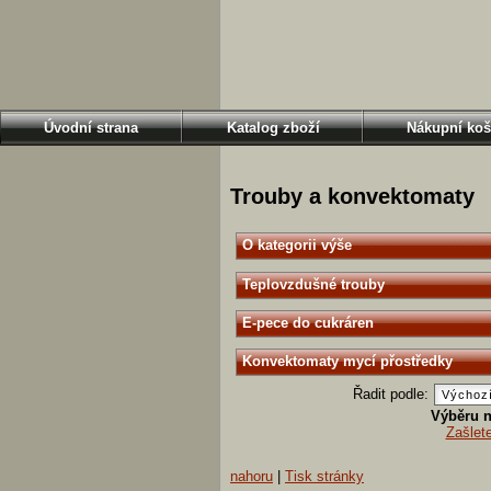
Úvodní strana
Katalog zboží
Nákupní koš
Trouby a konvektomaty
O kategorii výše
Teplovzdušné trouby
E-pece do cukráren
Konvektomaty mycí přostředky
Řadit podle:
Výběru n
Zašlet
nahoru
|
Tisk stránky