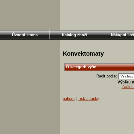
Úvodní strana
Katalog zboží
Nákupní koš
Konvektomaty
O kategorii výše
Řadit podle:
Výběru n
Zašlet
nahoru
|
Tisk stránky