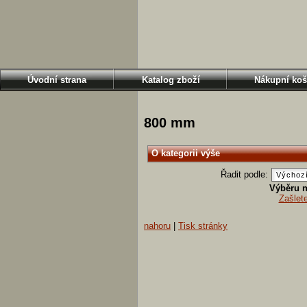
Úvodní strana
Katalog zboží
Nákupní koš
800 mm
O kategorii výše
Řadit podle:
Výběru n
Zašlet
nahoru
|
Tisk stránky