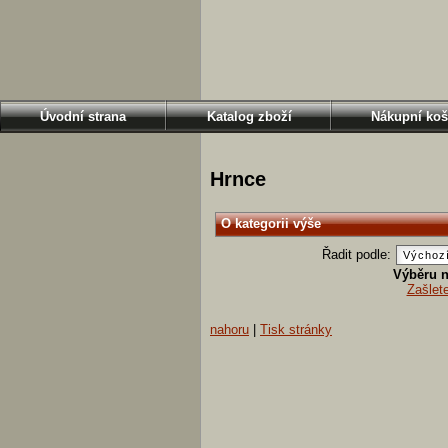
Úvodní strana
Katalog zboží
Nákupní koš
Hrnce
O kategorii výše
Řadit podle:
Výběru n
Zašlet
nahoru
|
Tisk stránky