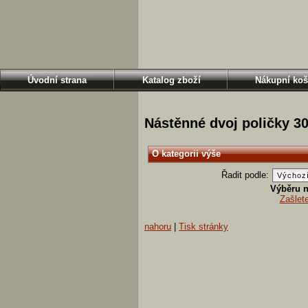
Úvodní strana
Katalog zboží
Nákupní koš
Nástěnné dvoj poličky 
O kategorii výše
Řadit podle:
Výběru n
Zašlet
nahoru
|
Tisk stránky