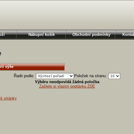
oží
Nákupní košík
Obchodní podmínky
Kontak
e
rii výše
Řadit podle:
Položek na stranu:
Výběru neodpovídá žádná položka
Zašlete si vlastní poptávku ZDE
sk stránky