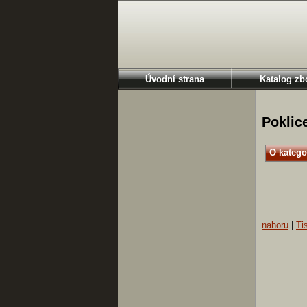
Úvodní strana
Katalog zb
Poklic
O katego
nahoru
|
Ti